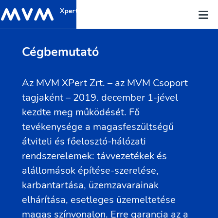
Cégbemutató
Az MVM XPert Zrt. – az MVM Csoport
tagjaként – 2019. december 1-jével
kezdte meg működését. Fő
tevékenysége a magasfeszültségű
átviteli és főelosztó-hálózati
rendszerelemek: távvezetékek és
alállomások építése-szerelése,
karbantartása, üzemzavarainak
elhárítása, esetleges üzemeltetése
magas színvonalon. Erre garancia az a