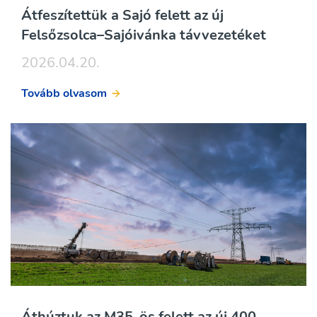
Átfeszítettük a Sajó felett az új
Felsőzsolca–Sajóivánka távvezetéket
2026.04.20.
Tovább olvasom
Áthúztuk az M35-ös felett az új 400