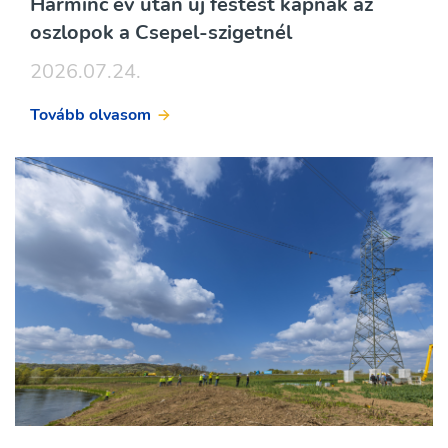
Harminc év után új festést kapnak az
oszlopok a Csepel-szigetnél
2026.07.24.
Tovább olvasom