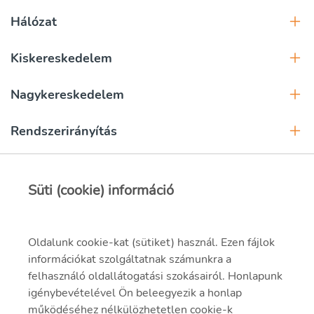
Hálózat
Kiskereskedelem
Nagykereskedelem
Rendszerirányítás
Gyártás
Süti (cookie) információ
Szolgáltatás
Mobilitás
Oldalunk cookie-kat (sütiket) használ. Ezen fájlok
információkat szolgáltatnak számunkra a
Belső szolgáltatók
felhasználó oldallátogatási szokásairól. Honlapunk
igénybevételével Ön beleegyezik a honlap
működéséhez nélkülözhetetlen cookie-k
Inkubáció