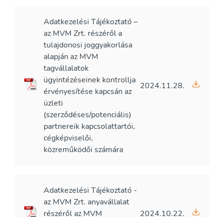
Adatkezelési Tájékoztató –
az MVM Zrt. részéről a
tulajdonosi joggyakorlása
alapján az MVM
tagvállalatok
ügyintézéseinek kontrollja
2024.11.28.
érvényesítése kapcsán az
üzleti
(szerződéses/potenciális)
partnereik kapcsolattartói,
cégképviselői,
közreműködői számára
Adatkezelési Tájékoztató -
az MVM Zrt. anyavállalat
részéről az MVM
2024.10.22.