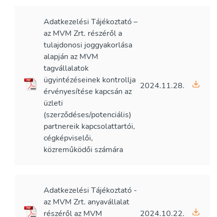
Adatkezelési Tájékoztató –
az MVM Zrt. részéről a
tulajdonosi joggyakorlása
alapján az MVM
tagvállalatok
ügyintézéseinek kontrollja
2024.11.28.
érvényesítése kapcsán az
üzleti
(szerződéses/potenciális)
partnereik kapcsolattartói,
cégképviselői,
közreműködői számára
Adatkezelési Tájékoztató -
az MVM Zrt. anyavállalat
részéről az MVM
2024.10.22.